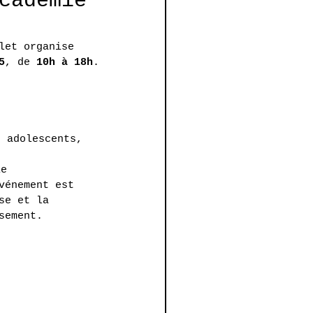
cadémie
let organise 
5
, de 
10h à 18h
.
, adolescents, 
ie
vénement est 
se et la 
sement.