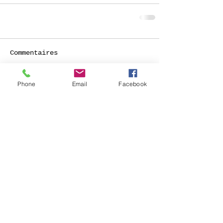
Commentaires
Phone
Email
Facebook
Rédigez un commentaire...
© 2026 Académie de Dessin et
des Arts décoratifs Gustave
Camus de Châtelet