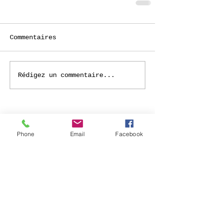
Commentaires
Rédigez un commentaire...
Phone
Email
Facebook
© 2026 Académie de Dessin et
des Arts décoratifs Gustave
Camus de Châtelet