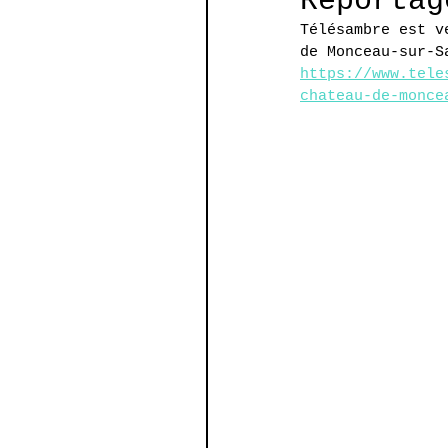
Reportag
Télésambre est v
de Monceau-sur-S
https://www.tele
chateau-de-monce