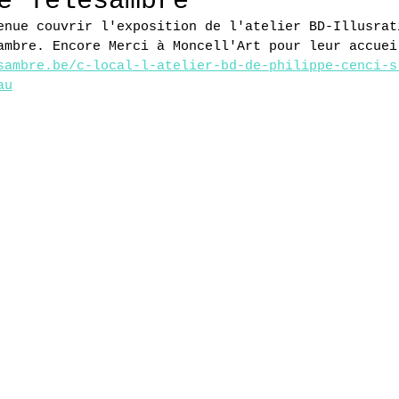
e Télésambre
enue couvrir l'exposition de l'atelier BD-Illusrat
ambre. Encore Merci à Moncell'Art pour leur accuei
sambre.be/c-local-l-atelier-bd-de-philippe-cenci-s
au